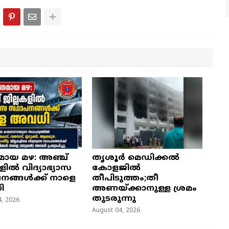
ായ മഴ: അഞ്ച്
തൃശൂർ മെഡിക്കൽ
ളിൽ വിദ്യാഭ്യാസ
കോളജിൽ
നങ്ങൾക്ക് നാളെ
തീപിടുത്തം;തീ
ി
അണയ്ക്കാനുള്ള ശ്രമം
തുടരുന്നു
, 2026
August 04, 2026