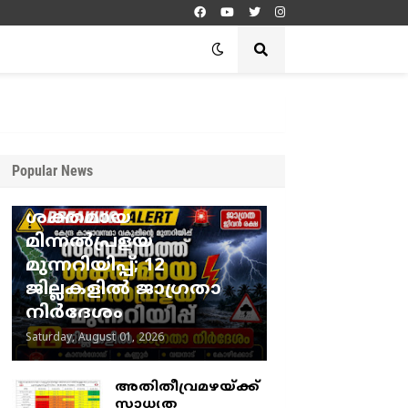
Popular News
സംസ്ഥാനത്ത്
ശക്തമായ
മിന്നൽപ്രളയ
മുന്നറിയിപ്പ്; 12
ജില്ലകളിൽ ജാഗ്രതാ
നിർദേശം
Saturday, August 01, 2026
അതിതീവ്രമഴയ്ക്ക്
സാധ്യത