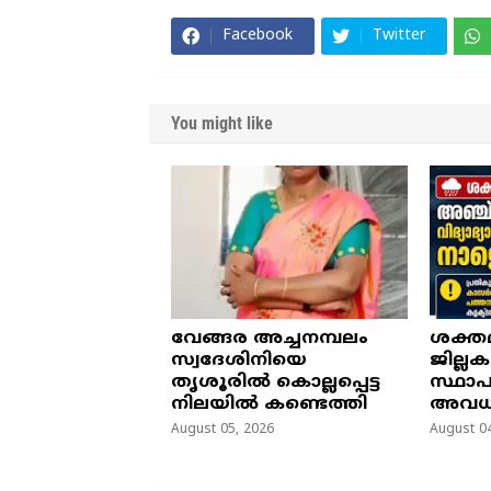
Facebook
Twitter
You might like
വേങ്ങര അച്ചനമ്പലം
ശക്തമ
സ്വദേശിനിയെ
ജില്ലക
തൃശൂരിൽ കൊല്ലപ്പെട്ട
സ്ഥാപ
നിലയിൽ കണ്ടെത്തി
അവധ
August 05, 2026
August 04