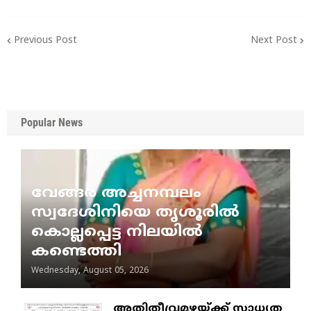
Previous Post
Next Post
Popular News
വേങ്ങര അച്ചനമ്പലം
സ്വദേശിനിയെ തൃശൂരിൽ
കൊല്ലപ്പെട്ട നിലയിൽ
കണ്ടെത്തി
Wednesday, August 05, 2026
അതിതീവ്രമഴയ്ക്ക് സാധ്യത