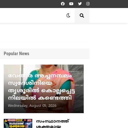
Popular News
വേങ്ങര അച്ചനമ്പലം
സ്വദേശിനിയെ
തൃശൂരിൽ കൊല്ലപ്പെട്ട
നിലയിൽ കണ്ടെത്തി
Wednesday, August 05, 2026
സംസ്ഥാനത്ത്
ശക്തമായ