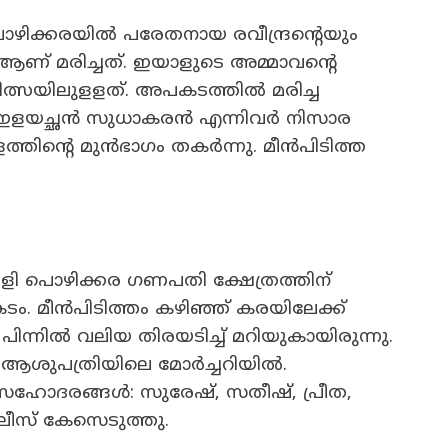
ം പൊഴിക്കരയിൽ പരേതനായ രവീന്ദ്രന്റെയും
 ആണ് മരിച്ചത്. ഇയാളുടെ അമ്മാവന്റെ
ത്സയിലുളളത്. അപകടത്തിൽ മരിച്ച
ളയച്ഛൻ സുധാകരൻ എന്നിവർ നിസാര
ളത്തിന്റെ മുൻഭാഗം തകർന്നു. മീൻപിടിത്ത
ി പൊഴിക്കര ഗണപതി ക്ഷേത്രത്തിന്
. മീൻപിടിത്തം കഴിഞ്ഞ് കരയിലേക്ക്
ന്നിൽ വലിയ തിരയടിച്ച് മറിയുകായിരുന്നു.
ആശുപത്രിയിലെ മോർച്ചറിയിൽ.
സഹോദരങ്ങൾ: സുരേഷ്, സതീഷ്, പ്രീത,
ോലീസ് കേസെടുത്തു.