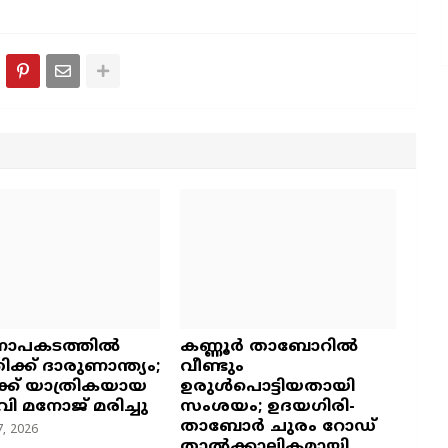
ാപകടത്തിൽ
കണ്ണൂർ താബോറിൽ
്ക് ദാരുണാന്ത്യം;
വീണ്ടും
ക് യാത്രികയായ
ഉരുൾപൊട്ടിയതായി
വി മനോജ് മരിച്ചു
സംശയം; ഉദയഗിരി-
താബോർ ചുരം റോഡ്
, 2026
താൽക്കാലികമായി