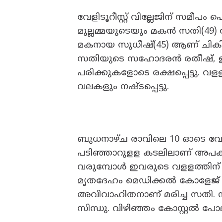
വേളിടൂറീസ്റ്റ് വില്ലേജിന് സമീപ
മുല്ലമ്മയുടെയും മകൻ സതി(49)
മകനായ സുധീഷ്(45) ആണ് ചികി
സതിയുടെ സഹോദരൻ രതീഷ്, ഇ
പരിക്കുകളോടെ രക്ഷപ്പെട്ടു. വള
വലകളും നഷ്ടപ്പെട്ടു.
ബുധനാഴ്ച രാവിലെ 10 ഓടെ വേള
പടിഞ്ഞാറുളള കടലിലാണ് അപകടം
വരുമ്പോൾ ഇവരുടെ വളളത്തിന് പി
മൃതദേഹം മെഡിക്കൽ കോളേജ് 
അവിവാഹിതനാണ് മരിച്ച സതി. 
സിന്ധു. വിഴിഞ്ഞം കോസ്റ്റൽ പ