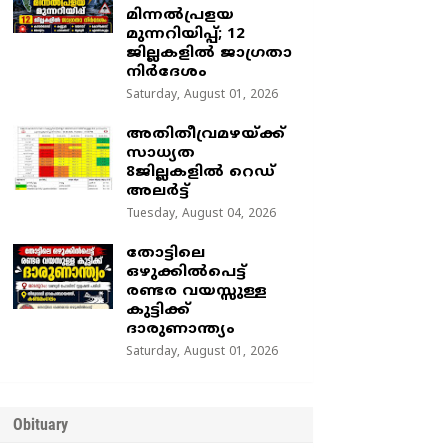
മിന്നൽപ്രളയ
മുന്നറിയിപ്പ്; 12
ജില്ലകളിൽ ജാഗ്രതാ
നിർദേശം
Saturday, August 01, 2026
അതിതീവ്രമഴയ്ക്ക്
സാധ്യത
8ജില്ലകളിൽ റെഡ്
അലർട്ട്
Tuesday, August 04, 2026
തോട്ടിലെ
ഒഴുക്കിൽപെട്ട്
രണ്ടര വയസ്സുള്ള
കുട്ടിക്ക്
ദാരുണാന്ത്യം
Saturday, August 01, 2026
Obituary