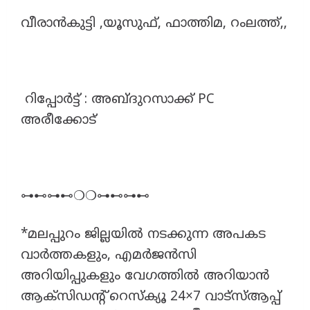
വീരാൻകുട്ടി ,യൂസുഫ്, ഫാത്തിമ, റംലത്ത്,,
റിപ്പോർട്ട് : അബ്ദുറസാക്ക് PC
അരീക്കോട്
⊶⊷⊶⊷❍❍⊶⊷⊶⊷
*മലപ്പുറം ജില്ലയിൽ നടക്കുന്ന അപകട
വാർത്തകളും, എമർജൻസി
അറിയിപ്പുകളും വേഗത്തിൽ അറിയാൻ
ആക്‌സിഡന്റ് റെസ്ക്യൂ 24×7 വാട്സ്ആപ്പ്