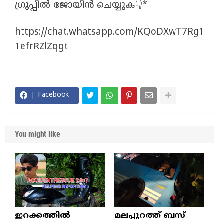
ഗ്രൂപ്പിൽ ജോയിൻ ചെയ്യുക👇*
https://chat.whatsapp.com/KQoDXwT7Rg1
1efrRZlZqgt
Facebook
You might like
ഇറക്കത്തിൽ
മലപ്പുറത്ത് ബസ്