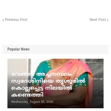
Previous Post
Next Post
Popular News
വേങ്ങര അച്ചനമ്പലം
സ്വദേശിനിയെ തൃശൂരിൽ
കൊല്ലപ്പെട്ട നിലയിൽ
കണ്ടെത്തി
Wednesday, August 05, 2026