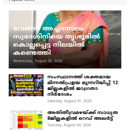
വേങ്ങര അച്ചനമ്പലം
സ്വദേശിനിയെ തൃശൂരിൽ
കൊല്ലപ്പെട്ട നിലയിൽ
കണ്ടെത്തി
Wednesday, August 05, 2026
സംസ്ഥാനത്ത് ശക്തമായ
മിന്നൽപ്രളയ മുന്നറിയിപ്പ്; 12
ജില്ലകളിൽ ജാഗ്രതാ
നിർദേശം
Saturday, August 01, 2026
അതിതീവ്രമഴയ്ക്ക് സാധ്യത
8ജില്ലകളിൽ റെഡ് അലർട്ട്
Tuesday, August 04, 2026