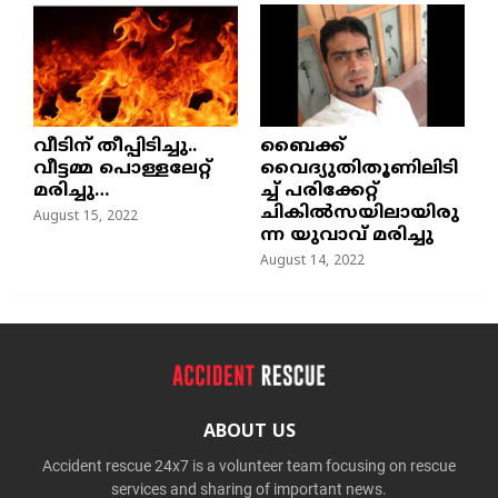
വീടിന് തീപ്പിടിച്ചു..
ബൈക്ക്
വീട്ടമ്മ പൊള്ളലേറ്റ്
വൈദ്യുതിതൂണിലിടി
മരിച്ചു…
ച്ച്‌ പരിക്കേറ്റ്
ചികില്‍സയിലായിരു
August 15, 2022
ന്ന യുവാവ് മരിച്ചു
August 14, 2022
ABOUT US
Accident rescue 24x7 is a volunteer team focusing on rescue
services and sharing of important news.