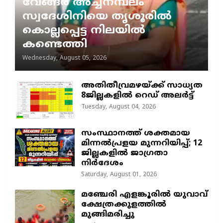
വേങ്ങര അച്ചനമ്പലം
സ്വദേശിനിയെ തൃശൂരിൽ
കൊല്ലപ്പെട്ട നിലയിൽ
കണ്ടെത്തി
Wednesday, August 05, 2026
അതിതീവ്രമഴയ്ക്ക് സാധ്യത
8ജില്ലകളിൽ റെഡ് അലർട്ട്
Tuesday, August 04, 2026
സംസ്ഥാനത്ത് ശക്തമായ
മിന്നൽപ്രളയ മുന്നറിയിപ്പ്; 12
ജില്ലകളിൽ ജാഗ്രതാ
നിർദേശം
Saturday, August 01, 2026
മഞ്ചേരി എളങ്കൂരിൽ യുവാവ്
ക്ഷേത്രക്കുളത്തിൽ
മുങ്ങിമരിച്ചു