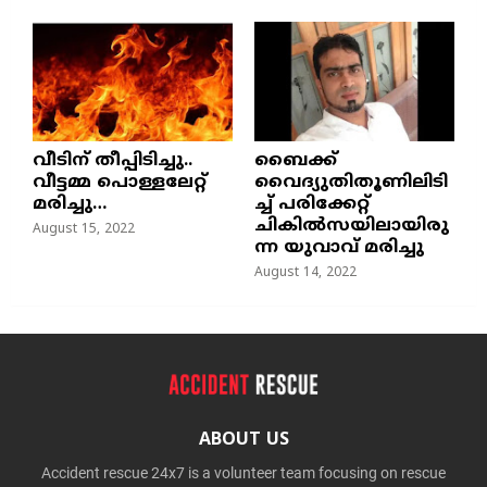
വീടിന് തീപ്പിടിച്ചു..
ബൈക്ക്
വീട്ടമ്മ പൊള്ളലേറ്റ്
വൈദ്യുതിതൂണിലിടി
മരിച്ചു…
ച്ച്‌ പരിക്കേറ്റ്
ചികില്‍സയിലായിരു
August 15, 2022
ന്ന യുവാവ് മരിച്ചു
August 14, 2022
ABOUT US
Accident rescue 24x7 is a volunteer team focusing on rescue