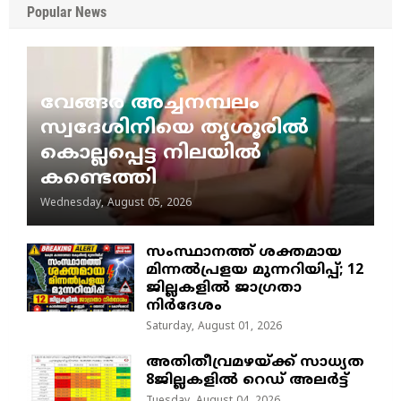
Popular News
വേങ്ങര അച്ചനമ്പലം
സ്വദേശിനിയെ തൃശൂരിൽ
കൊല്ലപ്പെട്ട നിലയിൽ
കണ്ടെത്തി
Wednesday, August 05, 2026
സംസ്ഥാനത്ത് ശക്തമായ
മിന്നൽപ്രളയ മുന്നറിയിപ്പ്; 12
ജില്ലകളിൽ ജാഗ്രതാ
നിർദേശം
Saturday, August 01, 2026
അതിതീവ്രമഴയ്ക്ക് സാധ്യത
8ജില്ലകളിൽ റെഡ് അലർട്ട്