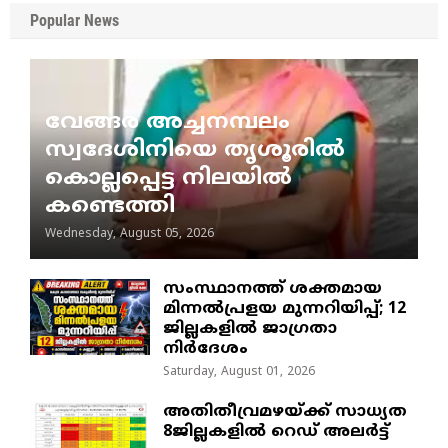
Popular News
വേങ്ങര അച്ചനമ്പലം
സ്വദേശിനിയെ തൃശൂരിൽ
കൊല്ലപ്പെട്ട നിലയിൽ
കണ്ടെത്തി
Wednesday, August 05, 2026
സംസ്ഥാനത്ത് ശക്തമായ
മിന്നൽപ്രളയ മുന്നറിയിപ്പ്; 12
ജില്ലകളിൽ ജാഗ്രതാ
നിർദേശം
Saturday, August 01, 2026
അതിതീവ്രമഴയ്ക്ക് സാധ്യത
8ജില്ലകളിൽ റെഡ് അലർട്ട്