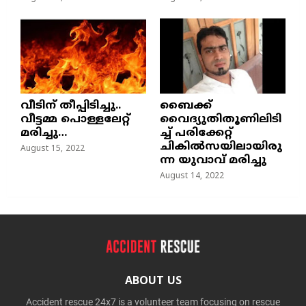
വീടിന് തീപ്പിടിച്ചു..
ബൈക്ക്
വീട്ടമ്മ പൊള്ളലേറ്റ്
വൈദ്യുതിതൂണിലിടി
മരിച്ചു…
ച്ച്‌ പരിക്കേറ്റ്
ചികില്‍സയിലായിരു
August 15, 2022
ന്ന യുവാവ് മരിച്ചു
August 14, 2022
ABOUT US
Accident rescue 24x7 is a volunteer team focusing on rescue