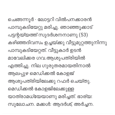
ചെങ്ങന്നൂർ ∙ ലോട്ടറി വിൽപനക്കാരൻ
പാമ്പുകടിയേറ്റു മരിച്ചു. ഞാഞ്ഞൂക്കാട്
പട്ടന്റയ്യത്ത് സുദർശനനാണു (53)
കഴിഞ്ഞദിവസം ഉച്ചയ്ക്കു വീട്ടുമുറ്റത്തുനിന്നു
പാമ്പുകടിയേറ്റത്. വീട്ടുകാർ ഉടൻ
മാവേലിക്കര ഗവ.ആശുപത്രിയിൽ
എത്തിച്ചു. നില ഗുരുതരമായതിനാൽ
ആലപ്പുഴ മെഡിക്കൽ കോളജ്
ആശുപത്രിയിലേക്കു റഫർ ചെയ്‌തു.
മെഡിക്കൽ കോളജിലേക്കുള്ള
യാത്രാമധ്യേയാണു മരിച്ചത്. ഭാര്യ:
സുലോചന. മക്കൾ: ആദർശ്, അർച്ചന.