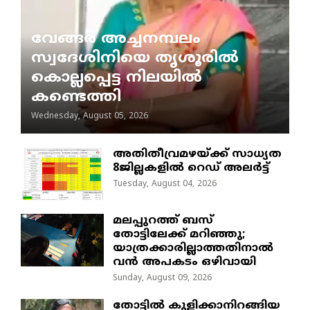
വേങ്ങര അച്ചനമ്പലം
സ്വദേശിനിയെ തൃശൂരിൽ
കൊല്ലപ്പെട്ട നിലയിൽ
കണ്ടെത്തി
Wednesday, August 05, 2026
അതിതീവ്രമഴയ്ക്ക് സാധ്യത
8ജില്ലകളിൽ റെഡ് അലർട്ട്
Tuesday, August 04, 2026
മലപ്പുറത്ത് ബസ്
തോട്ടിലേക്ക് മറിഞ്ഞു;
യാത്രക്കാരില്ലാത്തതിനാൽ
വൻ അപകടം ഒഴിവായി
Sunday, August 09, 2026
തോട്ടിൽ കുളിക്കാനിറങ്ങിയ