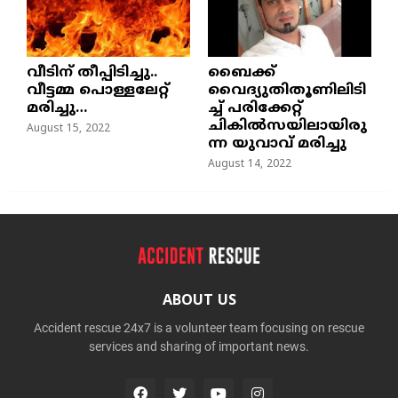
വീടിന് തീപ്പിടിച്ചു..
ബൈക്ക്
വീട്ടമ്മ പൊള്ളലേറ്റ്
വൈദ്യുതിതൂണിലിടി
മരിച്ചു…
ച്ച്‌ പരിക്കേറ്റ്
ചികില്‍സയിലായിരു
August 15, 2022
ന്ന യുവാവ് മരിച്ചു
August 14, 2022
ABOUT US
Accident rescue 24x7 is a volunteer team focusing on rescue
services and sharing of important news.