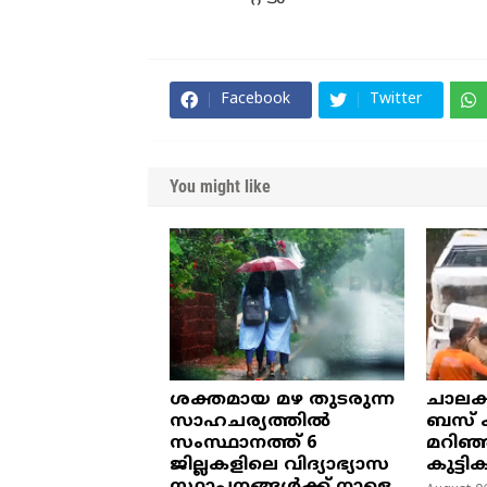
Facebook
Twitter
You might like
ശക്തമായ മഴ തുടരുന്ന
ചാലക
സാഹചര്യത്തിൽ
ബസ് ക
സംസ്ഥാനത്ത് 6
മറിഞ്
ജില്ലകളിലെ വിദ്യാഭ്യാസ
കുട്ടി