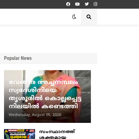
Popular News
വേങ്ങര അച്ചനമ്പലം
സ്വദേശിനിയെ
തൃശൂരിൽ കൊല്ലപ്പെട്ട
നിലയിൽ കണ്ടെത്തി
Wednesday, August 05, 2026
സംസ്ഥാനത്ത്
ശക്തമായ