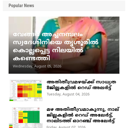
Popular News
വേങ്ങര അച്ചനമ്പലം
സ്വദേശിനിയെ തൃശൂരിൽ
കൊല്ലപ്പെട്ട നിലയിൽ
കണ്ടെത്തി
Wednesday, August 05, 2026
അതിതീവ്രമഴയ്ക്ക് സാധ്യത
8ജില്ലകളിൽ റെഡ് അലർട്ട്
Tuesday, August 04, 2026
മഴ അതിതീവ്രമാകുന്നു, നാല്
ജില്ലകളില്‍ റെഡ് അലേര്‍ട്ട്‌,
നാലിടത്ത് ഓറഞ്ച് അലേർട്ട്
Friday, August 07, 2026