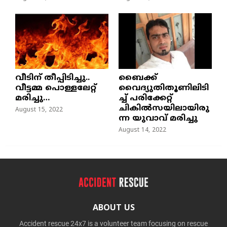
വീടിന് തീപ്പിടിച്ചു..
ബൈക്ക്
വീട്ടമ്മ പൊള്ളലേറ്റ്
വൈദ്യുതിതൂണിലിടി
മരിച്ചു…
ച്ച്‌ പരിക്കേറ്റ്
ചികില്‍സയിലായിരു
August 15, 2022
ന്ന യുവാവ് മരിച്ചു
August 14, 2022
ABOUT US
Accident rescue 24x7 is a volunteer team focusing on rescue