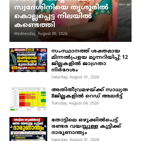
സ്വദേശിനിയെ തൃശൂരിൽ
കൊല്ലപ്പെട്ട നിലയിൽ
കണ്ടെത്തി
Wednesday, August 05, 2026
സംസ്ഥാനത്ത് ശക്തമായ
മിന്നൽപ്രളയ മുന്നറിയിപ്പ്; 12
ജില്ലകളിൽ ജാഗ്രതാ
നിർദേശം
Saturday, August 01, 2026
അതിതീവ്രമഴയ്ക്ക് സാധ്യത
8ജില്ലകളിൽ റെഡ് അലർട്ട്
Tuesday, August 04, 2026
തോട്ടിലെ ഒഴുക്കിൽപെട്ട്
രണ്ടര വയസ്സുള്ള കുട്ടിക്ക്
ദാരുണാന്ത്യം
Saturday, August 01, 2026