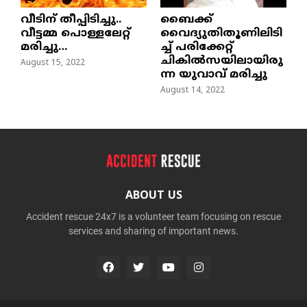
വീടിന് തീപ്പിടിച്ചു..
ബൈക്ക്
വീട്ടമ്മ പൊള്ളലേറ്റ്
വൈദ്യുതിതൂണിലിടി
മരിച്ചു…
ച്ച്‌ പരിക്കേറ്റ്
ചികില്‍സയിലായിരു
August 15, 2022
ന്ന യുവാവ് മരിച്ചു
August 14, 2022
ABOUT US
Accident rescue 24x7 is a volunteer team focusing on rescue
services and sharing of important news.