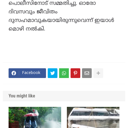
പൊലീസിനോട് സമ്മതിച്ചു. ഓരോ
ദിവസവും ജീവിതം
ദുസഹമാവുകയായിരുന്നുവെന്ന് ഇയാൾ
മൊഴി നൽകി.
Facebook
You might like