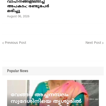
വാഹനങ്ങളിലിടിച്ച്
അപകടം; രണ്ടുപേർ
മരിച്ചു
August 06, 2026
Previous Post
Next Post
Popular News
വേങ്ങര അച്ചനമ്പലം
സ്വദേശിനിയെ തൃശൂരിൽ