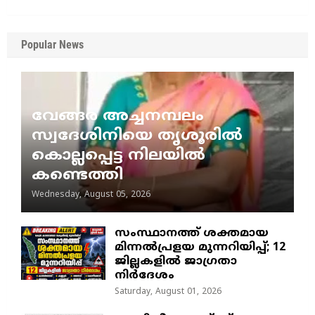
Popular News
വേങ്ങര അച്ചനമ്പലം
സ്വദേശിനിയെ തൃശൂരിൽ
കൊല്ലപ്പെട്ട നിലയിൽ
കണ്ടെത്തി
Wednesday, August 05, 2026
സംസ്ഥാനത്ത് ശക്തമായ
മിന്നൽപ്രളയ മുന്നറിയിപ്പ്; 12
ജില്ലകളിൽ ജാഗ്രതാ
നിർദേശം
Saturday, August 01, 2026