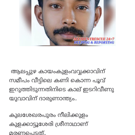
ആലപ്പുഴ കായംകുളംവവ്വക്കാവിന്
സമീപം വീട്ടിലെ കണി കൊന്ന പൂവ്
ഇറുത്തിടുന്നതിനിടെ കാല് ഇടറിവീണു
യുവാവിന് ദാരുണാന്ത്യം..
കുലശേഖരപുരം നീലിക്കുളം
കുളക്കാട്ടൂശേരി ശ്രീനാഥാണ്
മരണപെട്ടത്..