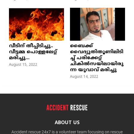
വീടിന് തീപ്പിടിച്ചു..
ബൈക്ക്
വീട്ടമ്മ പൊള്ളലേറ്റ്
വൈദ്യുതിതൂണിലിടി
മരിച്ചു…
ച്ച്‌ പരിക്കേറ്റ്
ചികില്‍സയിലായിരു
August 15, 2022
ന്ന യുവാവ് മരിച്ചു
August 14, 2022
ABOUT US
Accident rescue 24x7 is a volunteer team focusing on rescue