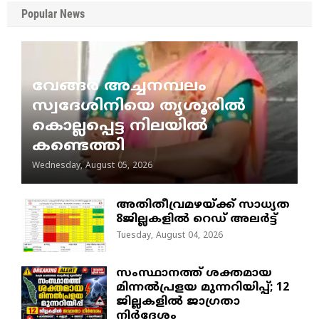
Popular News
വേങ്ങര അച്ചനമ്പലം
സ്വദേശിനിയെ തൃശൂരിൽ
കൊല്ലപ്പെട്ട നിലയിൽ
കണ്ടെത്തി
Wednesday, August 05, 2026
അതിതീവ്രമഴയ്ക്ക് സാധ്യത
8ജില്ലകളിൽ റെഡ് അലർട്ട്
Tuesday, August 04, 2026
സംസ്ഥാനത്ത് ശക്തമായ
മിന്നൽപ്രളയ മുന്നറിയിപ്പ്; 12
ജില്ലകളിൽ ജാഗ്രതാ
നിർദേശം