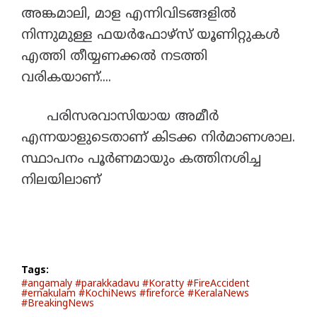
അങ്കമാലി, മാള എന്നിവിടങ്ങളിൽ
നിന്നുമുള്ള ഫയർഫോഴ്‌സ് യൂണിറ്റുകൾ
എത്തി തീയ്യണക്കൽ നടത്തി
വരികയാണ്....
പരിസരവാസിയായ അമീർ
എന്നയാളുടെതാണ് കിടക്ക നിർമാണശാല.
സ്ഥാപനം പൂർണമായും കത്തിനശിച്ച
നിലയിലാണ്
Tags:
#angamaly #parakkadavu #Koratty #FireAccident
#ernakulam #KochiNews #fireforce #KeralaNews
#BreakingNews