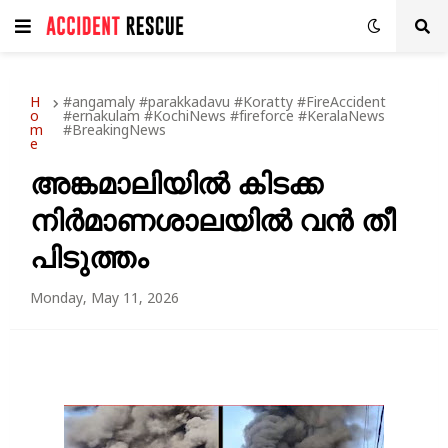
H
#angamaly #parakkadavu #Koratty #FireAccident
o
#ernakulam #KochiNews #fireforce #KeralaNews
m
#BreakingNews
e
അങ്കമാലിയിൽ കിടക്ക
നിർമാണശാലയിൽ വൻ തീ
പിടുത്തം
Monday, May 11, 2026