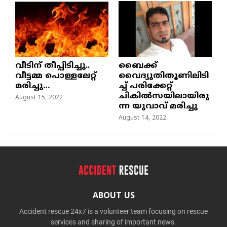
വീടിന് തീപ്പിടിച്ചു..
ബൈക്ക്
വീട്ടമ്മ പൊള്ളലേറ്റ്
വൈദ്യുതിതൂണിലിടി
മരിച്ചു…
ച്ച്‌ പരിക്കേറ്റ്
ചികില്‍സയിലായിരു
August 15, 2022
ന്ന യുവാവ് മരിച്ചു
August 14, 2022
ABOUT US
Accident rescue 24x7 is a volunteer team focusing on rescue
services and sharing of important news.