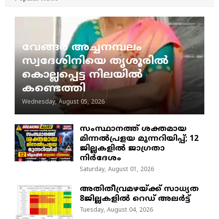
വേങ്ങര അച്ചനമ്പലം
സ്വദേശിനിയെ തൃശൂരിൽ
കൊല്ലപ്പെട്ട നിലയിൽ
കണ്ടെത്തി
Wednesday, August 05, 2026
സംസ്ഥാനത്ത് ശക്തമായ
മിന്നൽപ്രളയ മുന്നറിയിപ്പ്; 12
ജില്ലകളിൽ ജാഗ്രതാ
നിർദേശം
Saturday, August 01, 2026
അതിതീവ്രമഴയ്ക്ക് സാധ്യത
8ജില്ലകളിൽ റെഡ് അലർട്ട്
Tuesday, August 04, 2026