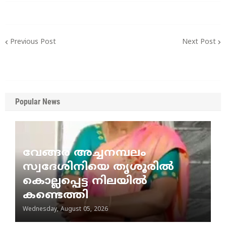
Previous Post
Next Post
Popular News
വേങ്ങര അച്ചനമ്പലം
സ്വദേശിനിയെ തൃശൂരിൽ
കൊല്ലപ്പെട്ട നിലയിൽ
കണ്ടെത്തി
Wednesday, August 05, 2026