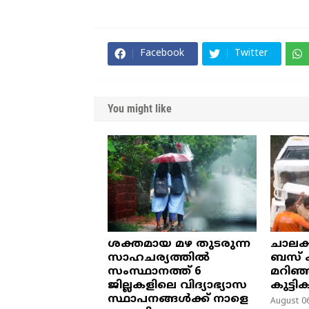
Facebook
Twitter
You might like
ശക്തമായ മഴ തുടരുന്ന
ചാലക
സാഹചര്യത്തിൽ
ബസ് ക
സംസ്ഥാനത്ത് 6
മറിഞ്
ജില്ലകളിലെ വിദ്യാഭ്യാസ
കുട്ടി
സ്ഥാപനങ്ങൾക്ക് നാളെ
August 06