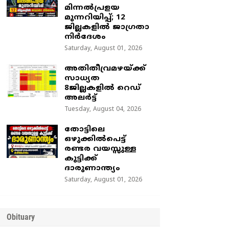
മിന്നൽപ്രളയ
മുന്നറിയിപ്പ്; 12
ജില്ലകളിൽ ജാഗ്രതാ
നിർദേശം
Saturday, August 01, 2026
അതിതീവ്രമഴയ്ക്ക്
സാധ്യത
8ജില്ലകളിൽ റെഡ്
അലർട്ട്
Tuesday, August 04, 2026
തോട്ടിലെ
ഒഴുക്കിൽപെട്ട്
രണ്ടര വയസ്സുള്ള
കുട്ടിക്ക്
ദാരുണാന്ത്യം
Saturday, August 01, 2026
Obituary