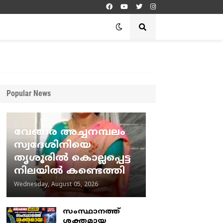
Popular News
വേങ്ങര അച്ചനമ്പലം
സ്വദേശിനിയെ
തൃശൂരിൽ കൊല്ലപ്പെട്ട
നിലയിൽ കണ്ടെത്തി
Wednesday, August 05, 2026
സംസ്ഥാനത്ത്
ശക്തമായ