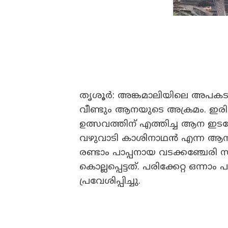
തൃശൂർ: അങ്കമാലിയിലെ അപകടത്
വീണ്ടും ആനയുടെ അക്രമം. ഇരിങ
ഉത്സവത്തിന് എത്തിച്ച ആന ഇടഞ്ഞ
വഴുവാടി കാശിനാഥൻ എന്ന ആ
രണ്ടാം പാപ്പനായ വടക്കഞ്ചേരി സ
കൊല്ലപ്പെട്ടത്. പരിക്കേറ്റ ഒന
പ്രവേശിപ്പിച്ചു.