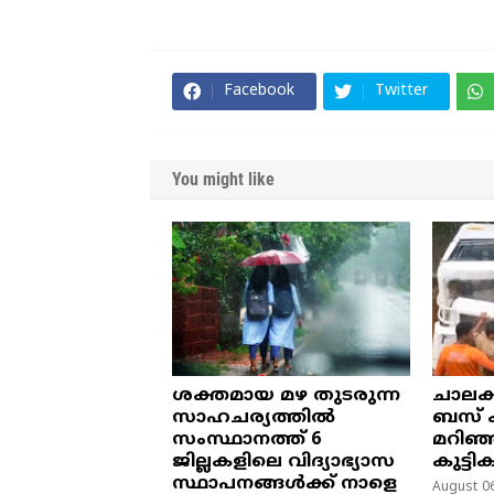
Facebook
Twitter
You might like
ശക്തമായ മഴ തുടരുന്ന
ചാലക
സാഹചര്യത്തിൽ
ബസ് ക
സംസ്ഥാനത്ത് 6
മറിഞ്
ജില്ലകളിലെ വിദ്യാഭ്യാസ
കുട്ടി
സ്ഥാപനങ്ങൾക്ക് നാളെ
August 06