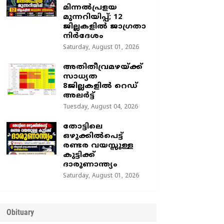
മിന്നൽപ്രളയ
മുന്നറിയിപ്പ്; 12
ജില്ലകളിൽ ജാഗ്രതാ
നിർദേശം
Saturday, August 01, 2026
അതിതീവ്രമഴയ്ക്ക്
സാധ്യത
8ജില്ലകളിൽ റെഡ്
അലർട്ട്
Tuesday, August 04, 2026
തോട്ടിലെ
ഒഴുക്കിൽപെട്ട്
രണ്ടര വയസ്സുള്ള
കുട്ടിക്ക്
ദാരുണാന്ത്യം
Saturday, August 01, 2026
Obituary