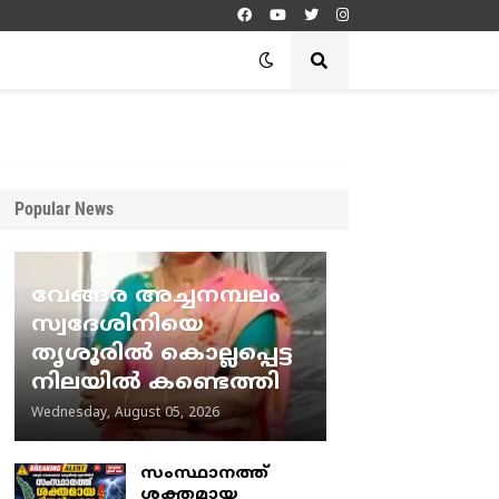
Popular News
വേങ്ങര അച്ചനമ്പലം
സ്വദേശിനിയെ
തൃശൂരിൽ കൊല്ലപ്പെട്ട
നിലയിൽ കണ്ടെത്തി
Wednesday, August 05, 2026
സംസ്ഥാനത്ത്
ശക്തമായ