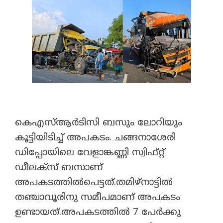
കെഎസ്ആർടിസി ബസും ലോറിയും
കൂട്ടിയിടിച്ച് അപകടം. ചങ്ങനാശേരി
ഡിപ്പോയിലെ വേളാങ്കണ്ണി സ്വിഫ്റ്റ്
ഡീലക്സ് ബസാണ്
അപകടത്തിൽപെട്ടത്.തമിഴ്നാട്ടിൽ
തഞ്ചാവൂരിനു സമീപമാണ് അപകടം
ഉണ്ടായത്.അപകടത്തിൽ 7 പേർക്കു