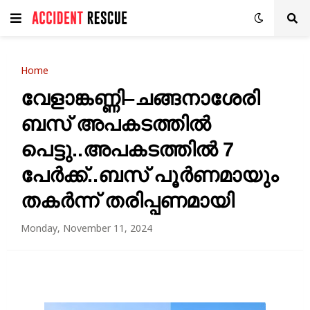
Home
വേളാങ്കണ്ണി–ചങ്ങനാശേരി
ബസ് അപകടത്തിൽ
പെട്ടു..അപകടത്തിൽ 7
പേർക്ക്..ബസ് പൂർണമായും
തകർന്ന് തരിപ്പണമായി
Monday, November 11, 2024