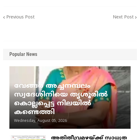
Previous Post
Next Post
Popular News
വേങ്ങര അച്ചനമ്പലം
സ്വദേശിനിയെ തൃശൂരിൽ
കൊല്ലപ്പെട്ട നിലയിൽ
കണ്ടെത്തി
Wednesday, August 05, 2026
അതിതീവ്രമഴയ്ക്ക് സാധ്യത