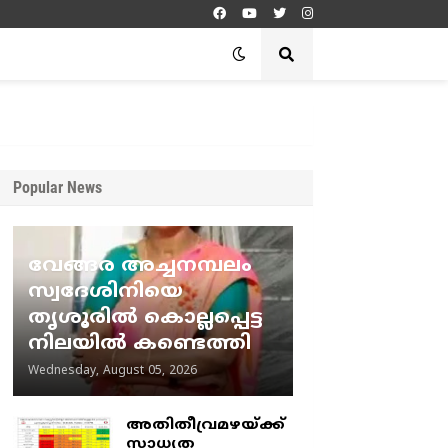
Popular News
വേങ്ങര അച്ചനമ്പലം
സ്വദേശിനിയെ
തൃശൂരിൽ കൊല്ലപ്പെട്ട
നിലയിൽ കണ്ടെത്തി
Wednesday, August 05, 2026
അതിതീവ്രമഴയ്ക്ക്
സാധ്യത