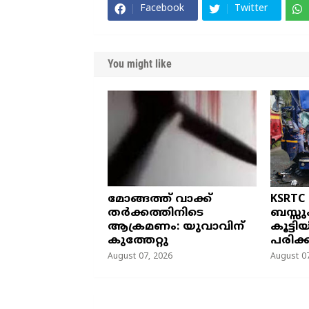
Facebook
Twitter
You might like
മോങ്ങത്ത് വാക്ക്
KSRTC
തർക്കത്തിനിടെ
ബസ്സു
ആക്രമണം: യുവാവിന്
കൂട്ടി
കുത്തേറ്റു
പരിക്ക
August 07, 2026
August 07