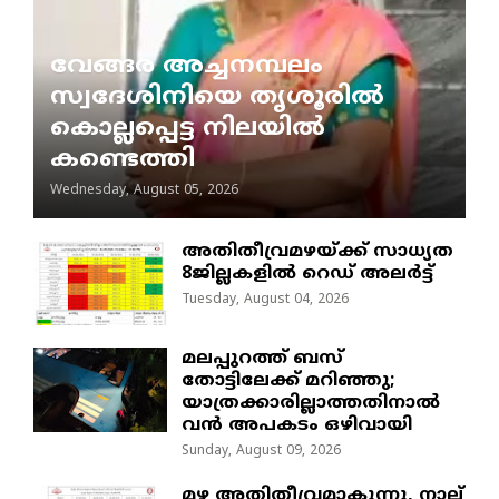
വേങ്ങര അച്ചനമ്പലം
സ്വദേശിനിയെ തൃശൂരിൽ
കൊല്ലപ്പെട്ട നിലയിൽ
കണ്ടെത്തി
Wednesday, August 05, 2026
അതിതീവ്രമഴയ്ക്ക് സാധ്യത
8ജില്ലകളിൽ റെഡ് അലർട്ട്
Tuesday, August 04, 2026
മലപ്പുറത്ത് ബസ്
തോട്ടിലേക്ക് മറിഞ്ഞു;
യാത്രക്കാരില്ലാത്തതിനാൽ
വൻ അപകടം ഒഴിവായി
Sunday, August 09, 2026
മഴ അതിതീവ്രമാകുന്നു, നാല്