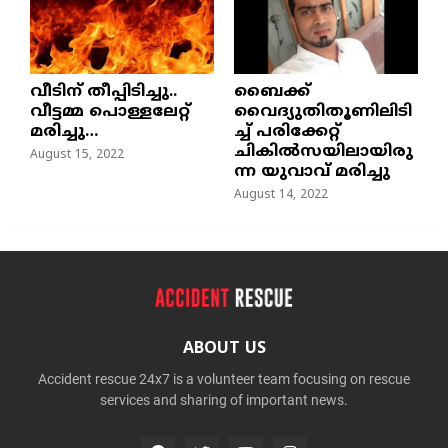
വീടിന് തീപ്പിടിച്ചു..
ബൈക്ക്
വീട്ടമ്മ പൊള്ളലേറ്റ്
വൈദ്യുതിതൂണിലിടി
മരിച്ചു…
ച്ച്‌ പരിക്കേറ്റ്
ചികില്‍സയിലായിരു
August 15, 2022
ന്ന യുവാവ് മരിച്ചു
August 14, 2022
ABOUT US
Accident rescue 24x7 is a volunteer team focusing on rescue
services and sharing of important news.