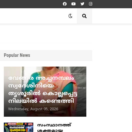
Popular News
വേങ്ങര അച്ചനമ്പലം
സ്വദേശിനിയെ
തൃശൂരിൽ കൊല്ലപ്പെട്ട
നിലയിൽ കണ്ടെത്തി
Wednesday, August 05, 2026
സംസ്ഥാനത്ത്
ശക്തമായ