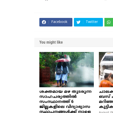
Facebook
Twitter
You might like
ശക്തമായ മഴ തുടരുന്ന
ചാലക
സാഹചര്യത്തിൽ
ബസ് ക
സംസ്ഥാനത്ത് 6
മറിഞ്
ജില്ലകളിലെ വിദ്യാഭ്യാസ
കുട്ടി
സ്ഥാപനങ്ങൾക്ക് നാളെ
August 06