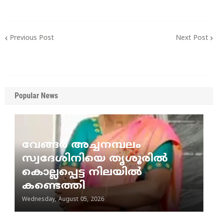
Previous Post
Next Post
Popular News
വേങ്ങര അച്ചനമ്പലം
സ്വദേശിനിയെ തൃശൂരിൽ
കൊല്ലപ്പെട്ട നിലയിൽ
കണ്ടെത്തി
Wednesday, August 05, 2026