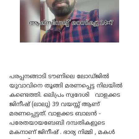
പരപ്പനങ്ങാടി ടൗണിലെ ലോഡ്ജിൽ
യുവാവിനെ തൂങ്ങി മരണപ്പെട്ട നിലയിൽ
കണ്ടെത്തി. ഒലിപ്രം സ്വദേശി വാളക്കട
ജിനീഷ് (ലാലു) 39 വയസ്സ് ആണ്
മരണപ്പെട്ടത്. വാളക്കട ബാലൻ -
പരേതയായബേബി ദമ്പതികളുടെ
മകനാണ് ജിനീഷ് . ഭാര്യ നിമ്മി , മകൾ