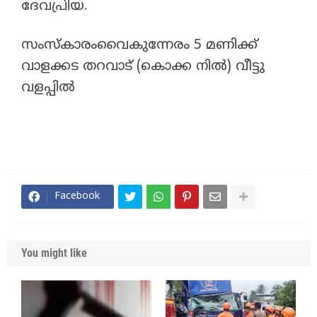
ദേവപ്രിയ.
സംസ്കാരംവൈകുന്നേരം 5 മണിക്ക്
വാളക്കട തറവാട് (കൊക്ക നിൽ) വീട്ടു
വളപ്പിൽ
Facebook
You might like