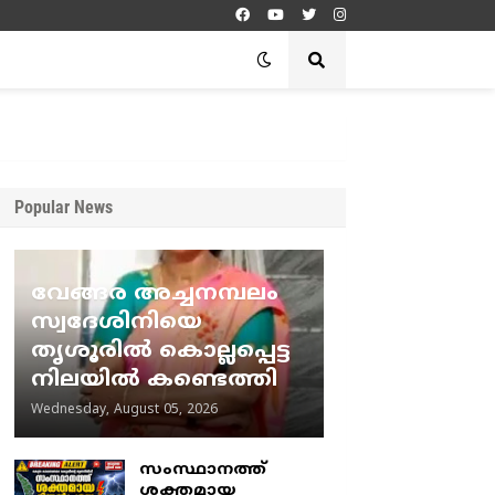
Popular News
വേങ്ങര അച്ചനമ്പലം
സ്വദേശിനിയെ
തൃശൂരിൽ കൊല്ലപ്പെട്ട
നിലയിൽ കണ്ടെത്തി
Wednesday, August 05, 2026
സംസ്ഥാനത്ത്
ശക്തമായ