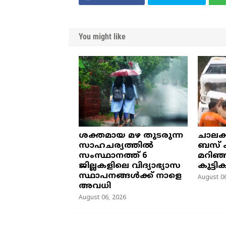
You might like
ശക്തമായ മഴ തുടരുന്ന
ചാലക
സാഹചര്യത്തിൽ
ബസ് ക
സംസ്ഥാനത്ത് 6
മറിഞ്
ജില്ലകളിലെ വിദ്യാഭ്യാസ
കുട്ടി
സ്ഥാപനങ്ങൾക്ക് നാളെ
August 06
അവധി
August 06, 2026