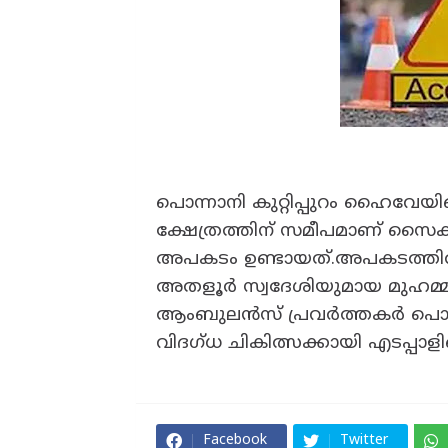
പൊന്നാനി കുറ്റിപ്പുറം ഹൈവേയില
ക്ഷേത്രത്തിന് സമീപമാണ് സൈക്കിള
അപകടം ഉണ്ടായത്.അപകടത്തിൽ 
അതളൂർ സ്വദേശിയുമായ മുഹമ്മദ
ആംബുലൻസ് പ്രവർത്തകർ പൊന്നാ
വിദഗ്ധ ചികിത്സക്കായി എടപ്പാളില
Facebook
Twitter