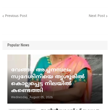
Previous Post
Next Post
Popular News
വേങ്ങര അച്ചനമ്പലം
സ്വദേശിനിയെ തൃശൂരിൽ
കൊല്ലപ്പെട്ട നിലയിൽ
കണ്ടെത്തി
Wednesday, August 05, 2026