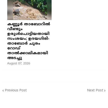
കണ്ണൂർ താബോറിൽ
വീണ്ടും
ഉരുൾപൊട്ടിയതായി
സംശയം; ഉദയഗിരി-
താബോർ ചുരം
റോഡ്
താൽക്കാലികമായി
അടച്ചു
August 07, 2026
Previous Post
Next Post