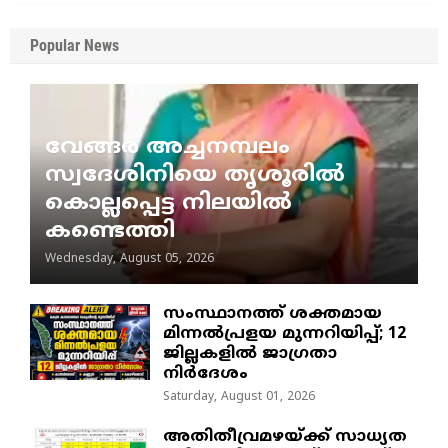
Popular News
വേങ്ങര അച്ചനമ്പലം
സ്വദേശിനിയെ തൃശൂരിൽ
കൊല്ലപ്പെട്ട നിലയിൽ
കണ്ടെത്തി
Wednesday, August 05, 2026
സംസ്ഥാനത്ത് ശക്തമായ
മിന്നൽപ്രളയ മുന്നറിയിപ്പ്; 12
ജില്ലകളിൽ ജാഗ്രതാ
നിർദേശം
Saturday, August 01, 2026
അതിതീവ്രമഴയ്ക്ക് സാധ്യത