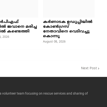
ർപിഎഫ്
കർണാടക ഉഡുപ്പിയിൽ
്പിൽ ജവാനെ മരിച്ച
കോൺഗ്രസ്
ൽ കണ്ടെത്തി
നേതാവിനെ വെടിവച്ചു
കൊന്നു
, 2026
August 08, 2026
Next Post
 a volunteer team focusing on rescue services and sharing of