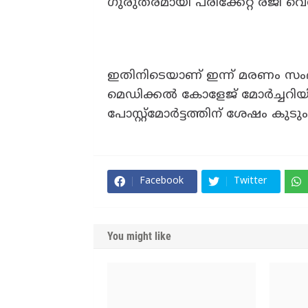
ഗുരുതരമായി പരിക്കേറ്റ രജി വെന്
ഇതിനിടെയാണ് ഇന്ന് മരണം സംഭവി
മെഡിക്കൽ കോളേജ് മോർച്ചറിയി
പോസ്റ്റ്മോർട്ടത്തിന് ശേഷം കുടു
Facebook
Twitter
You might like