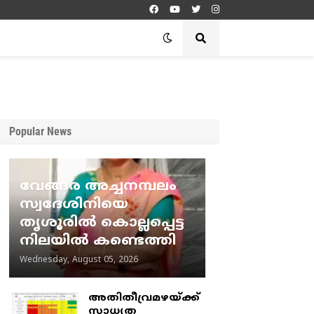
Popular News
വേങ്ങര അച്ചനമ്പലം
സ്വദേശിനിയെ
തൃശൂരിൽ കൊല്ലപ്പെട്ട
നിലയിൽ കണ്ടെത്തി
Wednesday, August 05, 2026
അതിതീവ്രമഴയ്ക്ക്
സാധ്യത