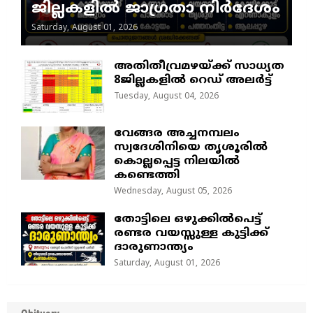
ജില്ലകളിൽ ജാഗ്രതാ നിർദേശം
Saturday, August 01, 2026
അതിതീവ്രമഴയ്ക്ക് സാധ്യത
8ജില്ലകളിൽ റെഡ് അലർട്ട്
Tuesday, August 04, 2026
വേങ്ങര അച്ചനമ്പലം
സ്വദേശിനിയെ തൃശൂരിൽ
കൊല്ലപ്പെട്ട നിലയിൽ
കണ്ടെത്തി
Wednesday, August 05, 2026
തോട്ടിലെ ഒഴുക്കിൽപെട്ട്
രണ്ടര വയസ്സുള്ള കുട്ടിക്ക്
ദാരുണാന്ത്യം
Saturday, August 01, 2026