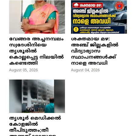
വേങ്ങര അച്ചനമ്പലം
ശക്തമായ മഴ:
സ്വദേശിനിയെ
അഞ്ച് ജില്ലകളിൽ
തൃശൂരിൽ
വിദ്യാഭ്യാസ
കൊല്ലപ്പെട്ട നിലയിൽ
സ്ഥാപനങ്ങൾക്ക്
കണ്ടെത്തി
നാളെ അവധി
August 05, 2026
August 04, 2026
തൃശൂർ മെഡിക്കൽ
കോളജിൽ
തീപിടുത്തം;തീ