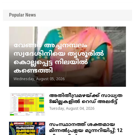
Popular News
വേങ്ങര അച്ചനമ്പലം
സ്വദേശിനിയെ തൃശൂരിൽ
കൊല്ലപ്പെട്ട നിലയിൽ
കണ്ടെത്തി
Wednesday, August 05, 2026
അതിതീവ്രമഴയ്ക്ക് സാധ്യത
8ജില്ലകളിൽ റെഡ് അലർട്ട്
Tuesday, August 04, 2026
സംസ്ഥാനത്ത് ശക്തമായ
മിന്നൽപ്രളയ മുന്നറിയിപ്പ്; 12