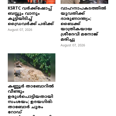
KSRTC വർക്ക്ഷോപ്പ്
വാഹനാപകടത്തിൽ
ബസ്സും വാനും
യുവതിക്ക്
കൂട്ടിയിടിച്ച്
ദാരുണാന്ത്യം;
ഡ്രൈവർക്ക് പരിക്ക്
ബൈക്ക്
യാത്രികയായ
August 07, 2026
ശ്രീദേവി മനോജ്
മരിച്ചു
August 07, 2026
കണ്ണൂർ താബോറിൽ
വീണ്ടും
ഉരുൾപൊട്ടിയതായി
സംശയം; ഉദയഗിരി-
താബോർ ചുരം
റോഡ്