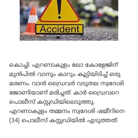
കൊച്ചി: എറണാകുളം ലോ കോളേജിന്
മുൻപിൽ വാനും കാറും കൂട്ടിയിടിച്ച് ഒരു
മരണം. വാൻ ഡ്രൈവർ വടുതല സ്വദേശി
ജോണിയാണ് മരിച്ചത്. കാർ ഡ്രൈവറെ
പൊലീസ് കസ്റ്റഡിയിലെടുത്തു.
എറണാകുളം തമ്മനം സ്വദേശി ഷമീറിനെ
(34) പൊലീസ് കസ്റ്റഡിയിൽ എടുത്തത്.