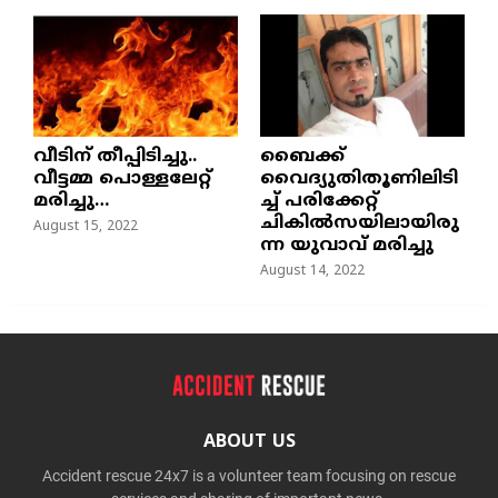
വീടിന് തീപ്പിടിച്ചു..
ബൈക്ക്
വീട്ടമ്മ പൊള്ളലേറ്റ്
വൈദ്യുതിതൂണിലിടി
മരിച്ചു…
ച്ച്‌ പരിക്കേറ്റ്
ചികില്‍സയിലായിരു
August 15, 2022
ന്ന യുവാവ് മരിച്ചു
August 14, 2022
ABOUT US
Accident rescue 24x7 is a volunteer team focusing on rescue