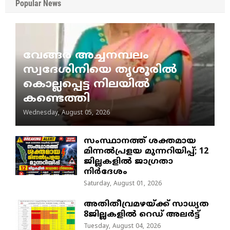
Popular News
വേങ്ങര അച്ചനമ്പലം
സ്വദേശിനിയെ തൃശൂരിൽ
കൊല്ലപ്പെട്ട നിലയിൽ
കണ്ടെത്തി
Wednesday, August 05, 2026
സംസ്ഥാനത്ത് ശക്തമായ
മിന്നൽപ്രളയ മുന്നറിയിപ്പ്; 12
ജില്ലകളിൽ ജാഗ്രതാ
നിർദേശം
Saturday, August 01, 2026
അതിതീവ്രമഴയ്ക്ക് സാധ്യത
8ജില്ലകളിൽ റെഡ് അലർട്ട്
Tuesday, August 04, 2026