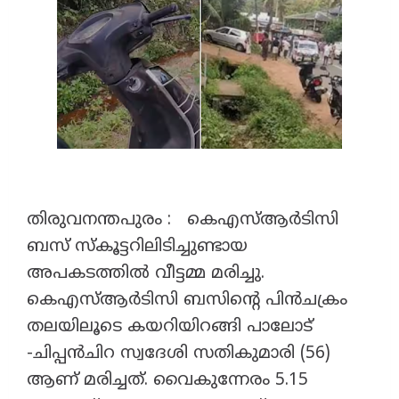
തിരുവനന്തപുരം : കെഎസ്ആർടിസി
ബസ് സ്കൂട്ടറിലിടിച്ചുണ്ടായ
അപകടത്തിൽ വീട്ടമ്മ മരിച്ചു.
കെഎസ്ആർടിസി ബസിൻ്റെ പിൻചക്രം
തലയിലൂടെ കയറിയിറങ്ങി പാലോട്
-ചിപ്പൻചിറ സ്വദേശി സതികുമാരി (56)
ആണ് മരിച്ചത്. വൈകുന്നേരം 5.15