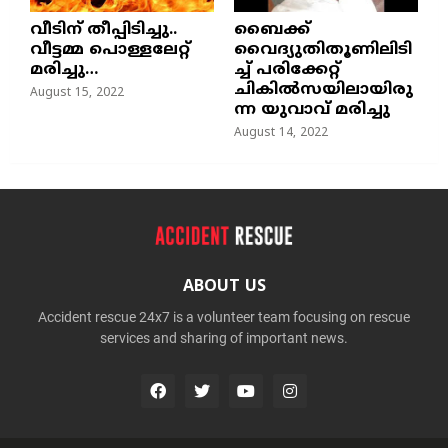
വീടിന് തീപ്പിടിച്ചു..
ബൈക്ക്
വീട്ടമ്മ പൊള്ളലേറ്റ്
വൈദ്യുതിതൂണിലിടി
മരിച്ചു…
ച്ച്‌ പരിക്കേറ്റ്
ചികില്‍സയിലായിരു
August 15, 2022
ന്ന യുവാവ് മരിച്ചു
August 14, 2022
ABOUT US
Accident rescue 24x7 is a volunteer team focusing on rescue
services and sharing of important news.