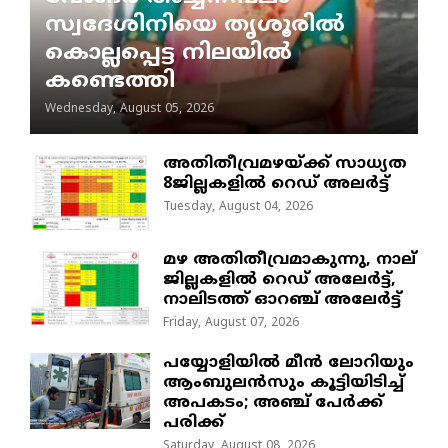
സ്വദേശിനിയെ തൃശൂരിൽ
കൊല്ലപ്പെട്ട നിലയിൽ
കണ്ടെത്തി
Wednesday, August 05, 2026
അതിതീവ്രമഴയ്ക്ക് സാധ്യത
8ജില്ലകളിൽ റെഡ് അലർട്ട്
Tuesday, August 04, 2026
മഴ അതിതീവ്രമാകുന്നു, നാല്
ജില്ലകളില്‍ റെഡ് അലേര്‍ട്ട്‌,
നാലിടത്ത് ഓറഞ്ച് അലേർട്ട്
Friday, August 07, 2026
പയ്യോളിയിൽ മീൻ ലോറിയും
ആംബുലൻസും കൂട്ടിയിടിച്ച്
അപകടം; അഞ്ച് പേർക്ക്
പരിക്ക്
Saturday, August 08, 2026