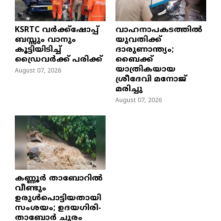
KSRTC വർക്ക്ഷോപ്പ്
വാഹനാപകടത്തിൽ
ബസ്സും വാനും
യുവതിക്ക്
കൂട്ടിയിടിച്ച്
ദാരുണാന്ത്യം;
ഡ്രൈവർക്ക് പരിക്ക്
ബൈക്ക്
യാത്രികയായ
August 07, 2026
ശ്രീദേവി മനോജ്
മരിച്ചു
August 07, 2026
കണ്ണൂർ താബോറിൽ
വീണ്ടും
ഉരുൾപൊട്ടിയതായി
സംശയം; ഉദയഗിരി-
താബോർ ചുരം