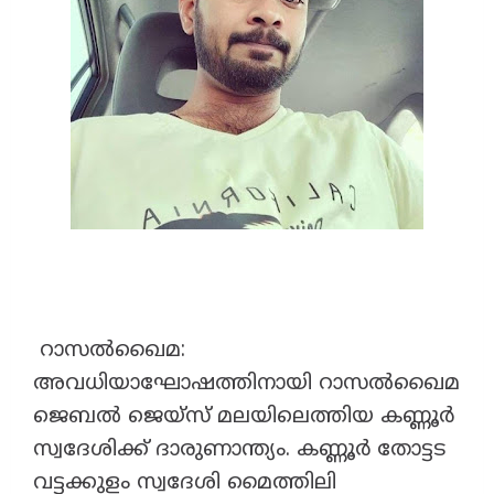
റാസൽഖൈമ:
അവധിയാഘോഷത്തിനായി റാസൽഖൈമ
ജെബൽ ജെയ്‌സ് മലയിലെത്തിയ കണ്ണൂർ
സ്വദേശിക്ക് ദാരുണാന്ത്യം. കണ്ണൂർ തോട്ടട
വട്ടക്കുളം സ്വദേശി മൈത്തിലി