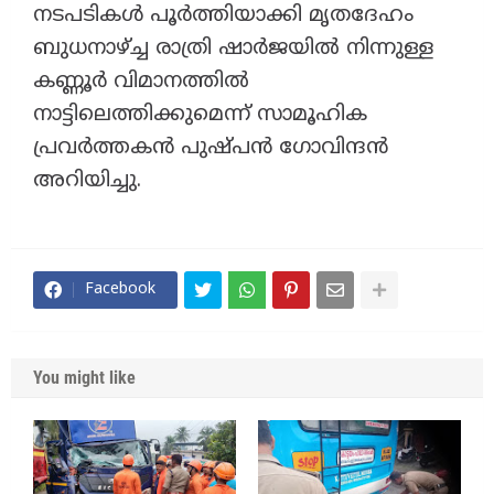
നടപടികൾ പൂർത്തിയാക്കി മൃതദേഹം
ബുധനാഴ്ച്ച രാത്രി ഷാർജയിൽ നിന്നുള്ള
കണ്ണൂർ വിമാനത്തിൽ
നാട്ടിലെത്തിക്കുമെന്ന് സാമൂഹിക
പ്രവർത്തകൻ പുഷ്പൻ ഗോവിന്ദൻ
അറിയിച്ചു.
Facebook
You might like