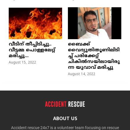
വീടിന് തീപ്പിടിച്ചു..
ബൈക്ക്
വീട്ടമ്മ പൊള്ളലേറ്റ്
വൈദ്യുതിതൂണിലിടി
മരിച്ചു…
ച്ച്‌ പരിക്കേറ്റ്
ചികില്‍സയിലായിരു
August 15, 2022
ന്ന യുവാവ് മരിച്ചു
August 14, 2022
ABOUT US
Accident rescue 24x7 is a volunteer team focusing on rescue