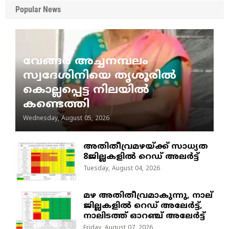
Popular News
വേങ്ങര അച്ചനമ്പലം
സ്വദേശിനിയെ തൃശൂരിൽ
കൊല്ലപ്പെട്ട നിലയിൽ
കണ്ടെത്തി
Wednesday, August 05, 2026
അതിതീവ്രമഴയ്ക്ക് സാധ്യത
8ജില്ലകളിൽ റെഡ് അലർട്ട്
Tuesday, August 04, 2026
മഴ അതിതീവ്രമാകുന്നു, നാല്
ജില്ലകളില്‍ റെഡ് അലേര്‍ട്ട്‌,
നാലിടത്ത് ഓറഞ്ച് അലേർട്ട്
Friday, August 07, 2026