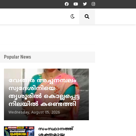
Popular News
വേങ്ങര അച്ചനമ്പലം
സ്വദേശിനിയെ
തൃശൂരിൽ കൊല്ലപ്പെട്ട
നിലയിൽ കണ്ടെത്തി
Wednesday, August 05, 2026
സംസ്ഥാനത്ത്
ശക്തമായ