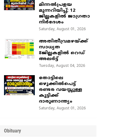
മിന്നൽപ്രളയ
മുന്നറിയിപ്പ്; 12
ജില്ലകളിൽ ജാഗ്രതാ
നിർദേശം
Saturday, August 01, 2026
അതിതീവ്രമഴയ്ക്ക്
സാധ്യത
8ജില്ലകളിൽ റെഡ്
അലർട്ട്
Tuesday, August 04, 2026
തോട്ടിലെ
ഒഴുക്കിൽപെട്ട്
രണ്ടര വയസ്സുള്ള
കുട്ടിക്ക്
ദാരുണാന്ത്യം
Saturday, August 01, 2026
Obituary