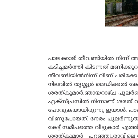
പാലക്കാട്: തീവണ്ടിയിൽ നിന്ന്
കടിച്ചമർത്തി കിടന്നത് മണിക്ക
തീവണ്ടിയിൽനിന്ന് വീണ് പരിക്കേറ
നിലവിൽ തൃശ്ശൂർ മെഡിക്കൽ ക
ശരത്‌കുമാർ.ഞായറാഴ്ച പുലർച്
എക്സ്പ്രസിൽ നിന്നാണ് ശരത് വ
പോവുകയായിരുന്നു ഇയാൾ. പാല
വീണുപോയത്. നേരം പുലർന്നുതുട
കേട്ട് സമീപത്തെ വീട്ടുകാർ എത്ത
ശരത്കുമാർ പറഞ്ഞു.രാവിലെ 