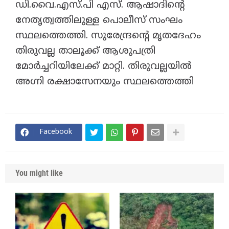
ഡി.വൈ.എസ്.പി എസ്. ആഷാദിന്റെ
നേതൃത്വത്തിലുള്ള പൊലീസ് സംഘം
സ്ഥലത്തെത്തി. സുരേന്ദ്രന്റെ മൃതദേഹം
തിരുവല്ല താലൂക്ക് ആശുപത്രി
മോർച്ചറിയിലേക്ക് മാറ്റി. തിരുവല്ലയിൽ
അഗ്നി രക്ഷാസേനയും സ്ഥലത്തെത്തി
Facebook
You might like