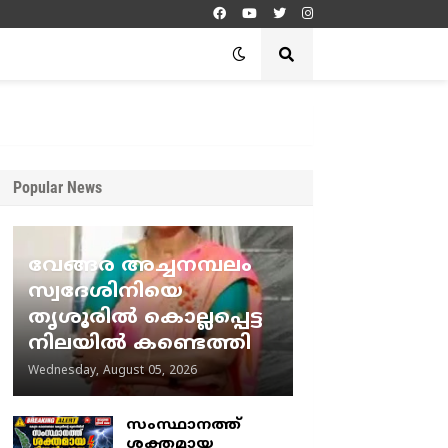
Popular News
വേങ്ങര അച്ചനമ്പലം
സ്വദേശിനിയെ
തൃശൂരിൽ കൊല്ലപ്പെട്ട
നിലയിൽ കണ്ടെത്തി
Wednesday, August 05, 2026
സംസ്ഥാനത്ത്
ശക്തമായ