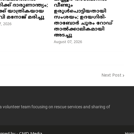
്ക് ദാരുണാന്ത്യം;
വീണ്ടും
ക് യാത്രികയായ
ഉരുൾപൊട്ടിയതായി
വി മനോജ് മരിച്ചു
സംശയം; ഉദയഗിരി-
താബോർ ചുരം റോഡ്
, 2026
താൽക്കാലികമായി
അടച്ചു
August 07, 2026
Next Post
 a volunteer team focusing on rescue services and sharing of