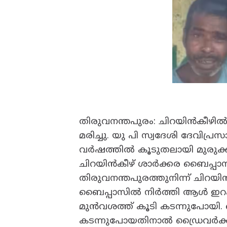
തിരുവനന്തപുരം: ചിറയിൻകീഴിൽ
മരിച്ചു. യു പി സ്വദേശി ദേവിപ്ര
വർഷത്തിൽ കൂടുതലായി മുരുക്
ചിറയിൻകീഴ് ശാർക്കര ബൈപ്പാ
തിരുവനന്തപുരത്തുനിന്ന് ചിറയ
ബൈപ്പാസിൽ നിർത്തി ആൾ ഇറക്
മുൻവശത്ത് കൂടി കടന്നുപോയി. ബ
കടന്നുപോയതിനാൽ ഡ്രൈവർക്ക