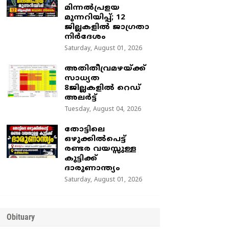
മിന്നൽപ്രളയ
മുന്നറിയിപ്പ്; 12
ജില്ലകളിൽ ജാഗ്രതാ
നിർദേശം
Saturday, August 01, 2026
അതിതീവ്രമഴയ്ക്ക്
സാധ്യത
8ജില്ലകളിൽ റെഡ്
അലർട്ട്
Tuesday, August 04, 2026
തോട്ടിലെ
ഒഴുക്കിൽപെട്ട്
രണ്ടര വയസ്സുള്ള
കുട്ടിക്ക്
ദാരുണാന്ത്യം
Saturday, August 01, 2026
Obituary