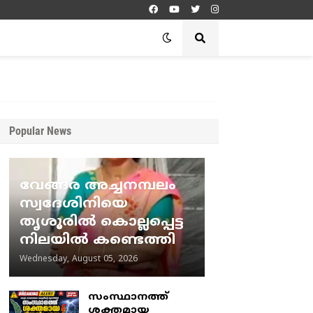
Popular News
വേങ്ങര അച്ചനമ്പലം
സ്വദേശിനിയെ
തൃശൂരിൽ കൊല്ലപ്പെട്ട
നിലയിൽ കണ്ടെത്തി
Wednesday, August 05, 2026
സംസ്ഥാനത്ത്
ശക്തമായ