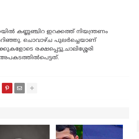
ിൽ കണ്ണഞ്ചിറ ഇറക്കത്ത് നിയന്ത്രണം
് മറിഞ്ഞു. ചൊവാഴ്‌ച പുലർച്ചെയാണ്
ുകളോടെ രക്ഷപ്പെട്ടു.ചാലിശ്ശേരി
 അപകടത്തിൽപെട്ടത്.