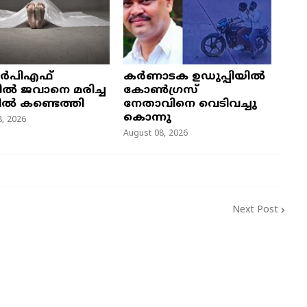
ർപിഎഫ്
കർണാടക ഉഡുപ്പിയിൽ
്പിൽ ജവാനെ മരിച്ച
കോൺഗ്രസ്
ൽ കണ്ടെത്തി
നേതാവിനെ വെടിവച്ചു
കൊന്നു
, 2026
August 08, 2026
Next Post