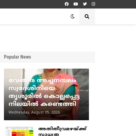
Popular News
വേങ്ങര അച്ചനമ്പലം
സ്വദേശിനിയെ
തൃശൂരിൽ കൊല്ലപ്പെട്ട
നിലയിൽ കണ്ടെത്തി
Wednesday, August 05, 2026
അതിതീവ്രമഴയ്ക്ക്
സാധ്യത