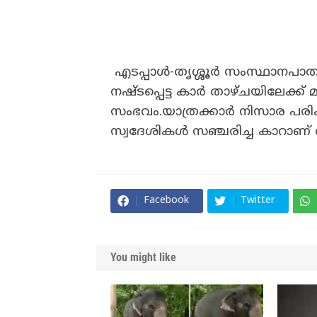
എടപ്പാൾ-തൃശ്ശൂർ സംസ്ഥാനപാതയ
നഷ്ടപ്പെട്ട കാർ താഴ്‌ചയിലേക്ക
സംഭവം.യാത്രക്കാർ നിസാര പരിക്ക
സ്വദേശികൾ സഞ്ചരിച്ച കാറാണ്
Facebook
Twitter
You might like