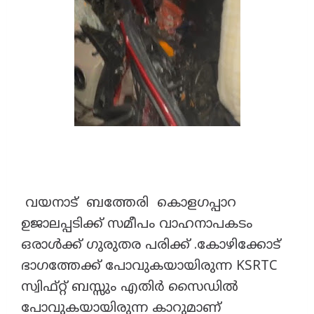
വയനാട് ബത്തേരി കൊളഗപ്പാറ
ഉജാലപ്പടിക്ക് സമീപം വാഹനാപകടം
ഒരാൾക്ക് ഗുരുതര പരിക്ക് .കോഴിക്കോട്
ഭാഗത്തേക്ക് പോവുകയായിരുന്ന KSRTC
സ്വിഫ്റ്റ് ബസ്സും എതിർ സൈഡിൽ
പോവുകയായിരുന്ന കാറുമാണ്