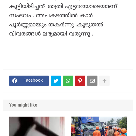
കൂട്ടിയിടിച്ചത് .രാത്രി എട്ടരയോടെയാണ്
സംഭവം . അപകടത്തിൽ കാർ
പൂർണ്ണമായും തകർന്നു .കൂടുതൽ
വിവരങ്ങൾ ലഭ്യമായി വരുന്നു .
Facebook
You might like