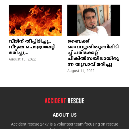
വീടിന് തീപ്പിടിച്ചു..
ബൈക്ക്
വീട്ടമ്മ പൊള്ളലേറ്റ്
വൈദ്യുതിതൂണിലിടി
മരിച്ചു…
ച്ച്‌ പരിക്കേറ്റ്
ചികില്‍സയിലായിരു
August 15, 2022
ന്ന യുവാവ് മരിച്ചു
August 14, 2022
ABOUT US
Accident rescue 24x7 is a volunteer team focusing on rescue