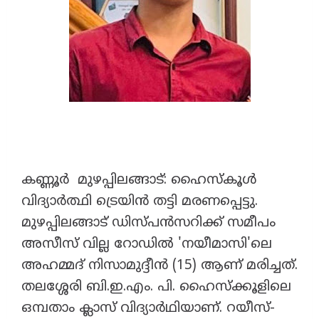
കണ്ണൂർ മുഴപ്പിലങ്ങാട്: ഹൈസ്കൂൾ
വിദ്യാർത്ഥി ട്രെയിൻ തട്ടി മരണപ്പെട്ടു.
മുഴപ്പിലങ്ങാട് ഡിസ്പൻസറിക്ക് സമീപം
അസീസ് വില്ല റോഡിൽ 'നയീമാസി'ലെ
അഹമ്മദ് നിസാമുദ്ദീൻ (15) ആണ് മരിച്ചത്.
തലശ്ശേരി ബി.ഇ.എം. പി. ഹൈസ്ക്കൂളിലെ
ഒമ്പതാം ക്ലാസ് വിദ്യാർഥിയാണ്. റയീസ്-