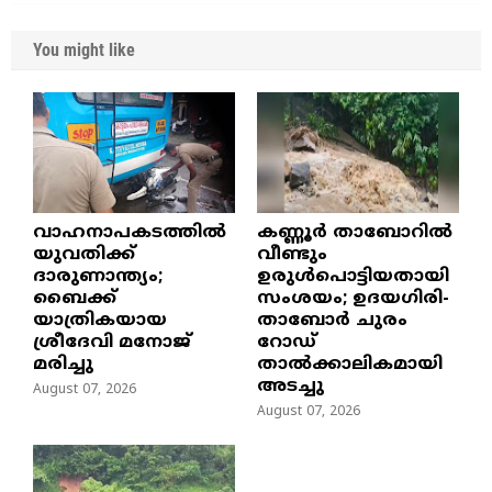
You might like
വാഹനാപകടത്തിൽ
കണ്ണൂർ താബോറിൽ
യുവതിക്ക്
വീണ്ടും
ദാരുണാന്ത്യം;
ഉരുൾപൊട്ടിയതായി
ബൈക്ക്
സംശയം; ഉദയഗിരി-
യാത്രികയായ
താബോർ ചുരം
ശ്രീദേവി മനോജ്
റോഡ്
മരിച്ചു
താൽക്കാലികമായി
അടച്ചു
August 07, 2026
August 07, 2026