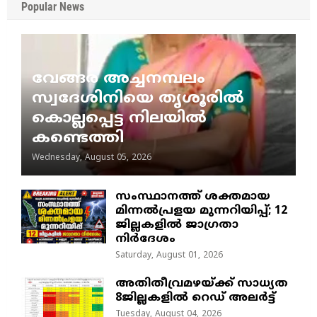
Popular News
വേങ്ങര അച്ചനമ്പലം
സ്വദേശിനിയെ തൃശൂരിൽ
കൊല്ലപ്പെട്ട നിലയിൽ
കണ്ടെത്തി
Wednesday, August 05, 2026
സംസ്ഥാനത്ത് ശക്തമായ
മിന്നൽപ്രളയ മുന്നറിയിപ്പ്; 12
ജില്ലകളിൽ ജാഗ്രതാ
നിർദേശം
Saturday, August 01, 2026
അതിതീവ്രമഴയ്ക്ക് സാധ്യത
8ജില്ലകളിൽ റെഡ് അലർട്ട്
Tuesday, August 04, 2026