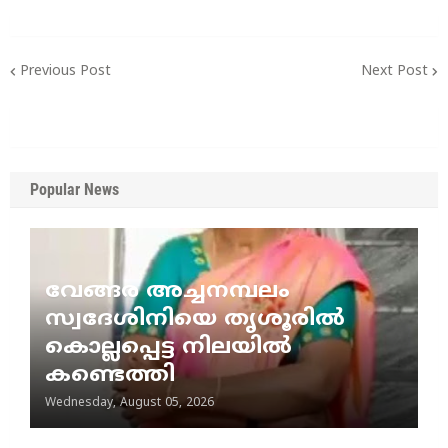
Previous Post
Next Post
Popular News
വേങ്ങര അച്ചനമ്പലം
സ്വദേശിനിയെ തൃശൂരിൽ
കൊല്ലപ്പെട്ട നിലയിൽ
കണ്ടെത്തി
Wednesday, August 05, 2026