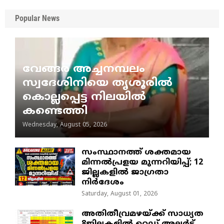
Popular News
വേങ്ങര അച്ചനമ്പലം
സ്വദേശിനിയെ തൃശൂരിൽ
കൊല്ലപ്പെട്ട നിലയിൽ
കണ്ടെത്തി
Wednesday, August 05, 2026
സംസ്ഥാനത്ത് ശക്തമായ
മിന്നൽപ്രളയ മുന്നറിയിപ്പ്; 12
ജില്ലകളിൽ ജാഗ്രതാ
നിർദേശം
Saturday, August 01, 2026
അതിതീവ്രമഴയ്ക്ക് സാധ്യത