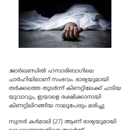
.ജാർഖണ്ഡിൽ ഹസാരിബാ​ഗിലെ
ചാർഹിയിലാണ് സംഭവം. ഭാര്യയുമായി
തർക്കത്തെ തുടർന്ന് കിണറ്റിലേക്ക് ചാടിയ
യുവാവും, ഇയാളെ രക്ഷിക്കാനായി
കിണറ്റിലിറങ്ങിയ നാലുപേരും മരിച്ചു
സുന്ദർ കർമാലി (27) ആണ് ഭാര്യയുമായി