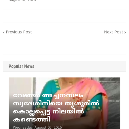
August 07, 2026
Previous Post
Next Post
Popular News
വേങ്ങര അച്ചനമ്പലം
സ്വദേശിനിയെ തൃശൂരിൽ
കൊല്ലപ്പെട്ട നിലയിൽ
കണ്ടെത്തി
Wednesday, August 05, 2026