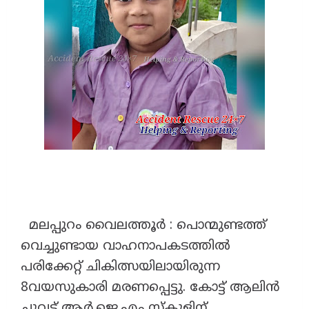
മലപ്പുറം വൈലത്തൂർ : പൊന്മുണ്ടത്ത്
വെച്ചുണ്ടായ വാഹനാപകടത്തിൽ
പരിക്കേറ്റ് ചികിത്സയിലായിരുന്ന
8വയസുകാരി മരണപ്പെട്ടു. കോട്ട് ആലിൻ
ചുവട് ആർ.ജെ.എം സ്കൂളിന്