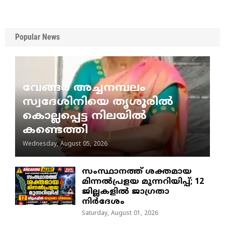
Popular News
വേങ്ങര അച്ചനമ്പലം
സ്വദേശിനിയെ തൃശൂരിൽ
കൊല്ലപ്പെട്ട നിലയിൽ
കണ്ടെത്തി
Wednesday, August 05, 2026
സംസ്ഥാനത്ത് ശക്തമായ
മിന്നൽപ്രളയ മുന്നറിയിപ്പ്; 12
ജില്ലകളിൽ ജാഗ്രതാ
നിർദേശം
Saturday, August 01, 2026