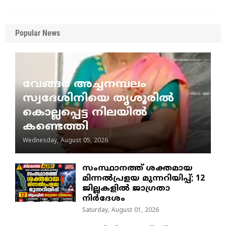
Popular News
വേങ്ങര അച്ചനമ്പലം
സ്വദേശിനിയെ തൃശൂരിൽ
കൊല്ലപ്പെട്ട നിലയിൽ
കണ്ടെത്തി
Wednesday, August 05, 2026
സംസ്ഥാനത്ത് ശക്തമായ
മിന്നൽപ്രളയ മുന്നറിയിപ്പ്; 12
ജില്ലകളിൽ ജാഗ്രതാ
നിർദേശം
Saturday, August 01, 2026