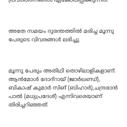
പ്രവർത്തനങ്ങൾ ഏകോപിപ്പിക്കുന്നത്.
അതേ സമയം ദുരന്തത്തിൽ മരിച്ച മൂന്നു
പേരുടെ വിവരങ്ങൾ ലഭിച്ചു.
മൂന്നു പേരും അതിഥി തൊഴിലാളികളാണ്.
ആൻമോൾ ദോദ്റായ് (ജാർഖണ്ഡ്),
ബികാഷ് കുമാർ സിങ് (ബിഹാർ),ചന്ദ്രഭാൻ
പാൽ (മധ്യപ്രദേശ്) എന്നിവരെയാണ്
തിരിച്ചറിഞ്ഞത്.