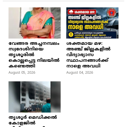
വേങ്ങര അച്ചനമ്പലം
ശക്തമായ മഴ:
സ്വദേശിനിയെ
അഞ്ച് ജില്ലകളിൽ
തൃശൂരിൽ
വിദ്യാഭ്യാസ
കൊല്ലപ്പെട്ട നിലയിൽ
സ്ഥാപനങ്ങൾക്ക്
കണ്ടെത്തി
നാളെ അവധി
August 05, 2026
August 04, 2026
തൃശൂർ മെഡിക്കൽ
കോളജിൽ