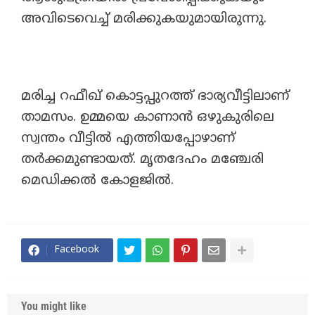
അവിടെവെച്ച് മരിക്കുകയുമായിരുന്നു.
മരിച്ച റഫീഖ് കൊട്ടപ്പുറത്ത് ഭാര്യവീട്ടിലാണ്
താമസം. ഉമ്മയെ കാണാൻ ഒഴുകുരിലെ
സ്വന്തം വീട്ടിൽ എത്തിയപ്പോഴാണ്
തർക്കമുണ്ടായത്. മൃതദേഹം മഞ്ചേരി
മെഡിക്കൽ കോളജിൽ.
Facebook
You might like