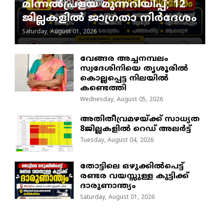
മിന്നൽപ്രളയ മുന്നറിയിപ്പ്; 12
ജില്ലകളിൽ ജാഗ്രതാ നിർദേശം
Saturday, August 01, 2026
വേങ്ങര അച്ചനമ്പലം
സ്വദേശിനിയെ തൃശൂരിൽ
കൊല്ലപ്പെട്ട നിലയിൽ
കണ്ടെത്തി
Wednesday, August 05, 2026
അതിതീവ്രമഴയ്ക്ക് സാധ്യത
8ജില്ലകളിൽ റെഡ് അലർട്ട്
Tuesday, August 04, 2026
തോട്ടിലെ ഒഴുക്കിൽപെട്ട്
രണ്ടര വയസ്സുള്ള കുട്ടിക്ക്
ദാരുണാന്ത്യം
Saturday, August 01, 2026