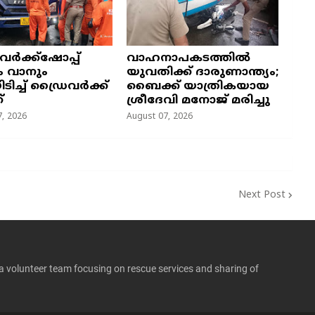
 വർക്ക്ഷോപ്പ്
വാഹനാപകടത്തിൽ
ം വാനും
യുവതിക്ക് ദാരുണാന്ത്യം;
യിടിച്ച് ഡ്രൈവർക്ക്
ബൈക്ക് യാത്രികയായ
്
ശ്രീദേവി മനോജ് മരിച്ചു
, 2026
August 07, 2026
Next Post
 a volunteer team focusing on rescue services and sharing of