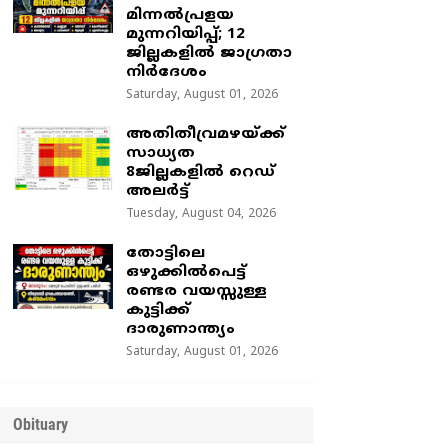
മിന്നൽപ്രളയ
മുന്നറിയിപ്പ്; 12
ജില്ലകളിൽ ജാഗ്രതാ
നിർദേശം
Saturday, August 01, 2026
അതിതീവ്രമഴയ്ക്ക്
സാധ്യത
8ജില്ലകളിൽ റെഡ്
അലർട്ട്
Tuesday, August 04, 2026
തോട്ടിലെ
ഒഴുക്കിൽപെട്ട്
രണ്ടര വയസ്സുള്ള
കുട്ടിക്ക്
ദാരുണാന്ത്യം
Saturday, August 01, 2026
Obituary