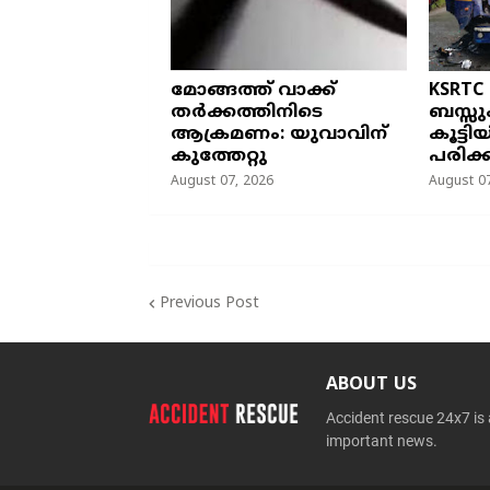
മോങ്ങത്ത് വാക്ക്
KSRTC
തർക്കത്തിനിടെ
ബസ്സു
ആക്രമണം: യുവാവിന്
കൂട്ടി
കുത്തേറ്റു
പരിക്ക
August 07, 2026
August 07
Previous Post
ABOUT US
Accident rescue 24x7 is
important news.