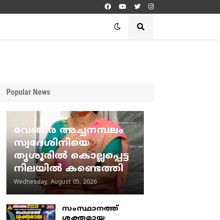
Popular News
വേങ്ങര അച്ചനമ്പലം
സ്വദേശിനിയെ
തൃശൂരിൽ കൊല്ലപ്പെട്ട
നിലയിൽ കണ്ടെത്തി
Wednesday, August 05, 2026
സംസ്ഥാനത്ത്
ശക്തമായ