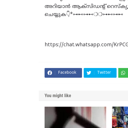
അറിയാൻ ആക്‌സിഡന്റ് റെസ്ക്യൂ 
ചെയ്യുക👇*⊶⊷⊶⊷❍❍⊶⊷⊶⊷
https://chat.whatsapp.com/KrP
Facebook
Twitter
You might like