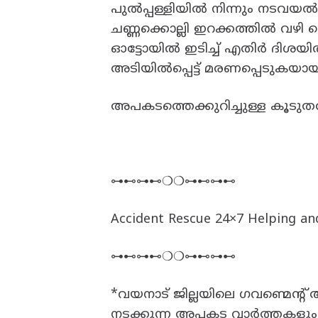
പുൽപ്പള്ളിയിൽ നിന്നും നടവയ
ചണ്ണക്കൊല്ലി ഇറക്കത്തിൽ വഴി
ഓട്ടോയിൽ ഇടിച്ച് എതിർ ദിശയിൽ
അടിയിൽപ്പെട്ട് മരണപ്പെടുകയായ
​അപകടത്തെക്കുറിച്ചുള്ള കൂട
⊶⊷⊶⊷❍❍⊶⊷⊶⊷
Accident Rescue 24×7 Helping a
⊶⊷⊶⊷❍❍⊶⊷⊶⊷
*വയനാട് ജില്ലയിലെ ഗവണ്മെന്റ
നടക്കുന്ന അപകട വാർത്തകളും