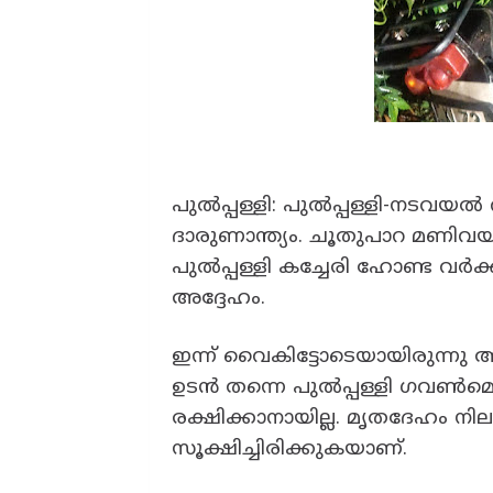
​പുൽപ്പള്ളി: പുൽപ്പള്ളി-നടവയ
ദാരുണാന്ത്യം. ചൂതുപാറ മണിവയ
പുൽപ്പള്ളി കച്ചേരി ഹോണ്ട വർക
അദ്ദേഹം.
​ഇന്ന് വൈകിട്ടോടെയായിരുന്നു 
ഉടൻ തന്നെ പുൽപ്പള്ളി ഗവൺമെന
രക്ഷിക്കാനായില്ല. മൃതദേഹം 
സൂക്ഷിച്ചിരിക്കുകയാണ്.