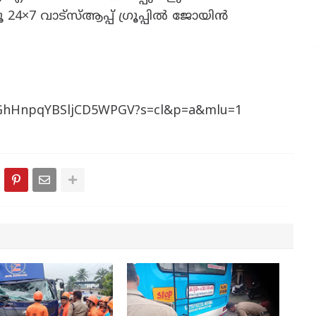
24×7 വാട്സ്ആപ്പ് ഗ്രൂപ്പിൽ ജോയിൻ
CGhHnpqYBSljCD5WPGV?s=cl&p=a&mlu=1